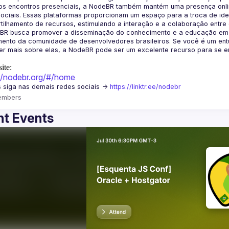
os encontros presenciais, a NodeBR também mantém uma presença online
ociais. Essas plataformas proporcionam um espaço para a troca de idei
BR busca promover a disseminação do conhecimento e a educação em Jav
ento da comunidade de desenvolvedores brasileiros. Se você é um entu
r mais sobre elas, a NodeBR pode ser um excelente recurso para se env
ite:
://nodebr.org/#/home
 siga nas demais redes sociais -> 
https://linktr.ee/nodebr
embers
t Events