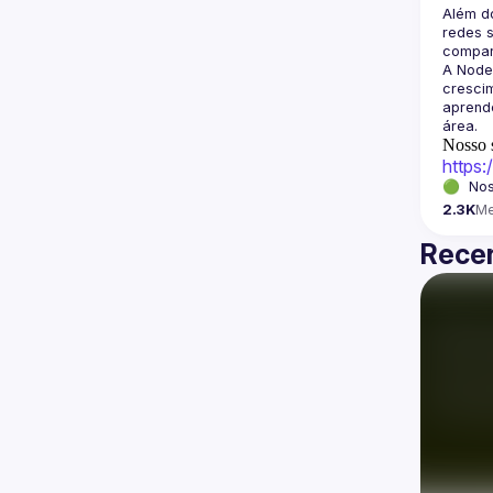
Além d
redes s
A Node
crescim
aprende
Nosso s
https
🟢  Nos
2.3K
M
Recen