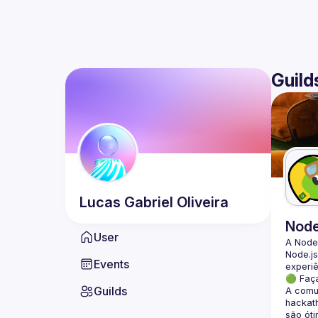
Guild
Lucas Gabriel
Oliveira
Nod
User
A Node
Node.js
Events
🟢 Faç
Guilds
A comun
hackath