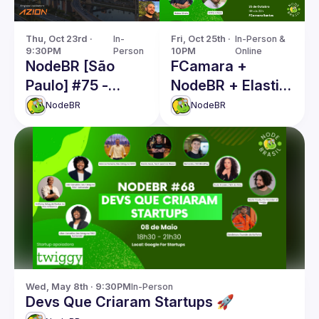
Thu, Oct 23rd · 
In-
Fri, Oct 25th · 
In-Person & 
9:30PM
Person
10PM
Online
NodeBR [São
FCamara +
Paulo] #75 -
NodeBR + Elastic
Node.js Beyond
- Node.js além do
NodeBR
NodeBR
the Basics
básico
Wed, May 8th · 9:30PM
In-Person
Devs Que Criaram Startups 🚀