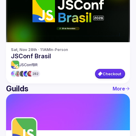
Guilds
Sat, Nov 28th · 11AM
In-Person
JSConf Brasil
JSConfBR
Checkout
282
Guilds
More