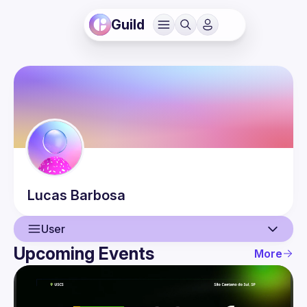
Guild
Lucas
Barbosa
User
Upcoming Events
More
User
Events