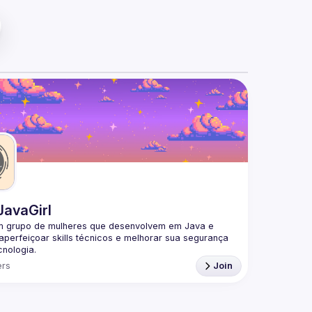
JavaGirl
 grupo de mulheres que desenvolvem em Java e 
perfeiçoar skills técnicos e melhorar sua segurança 
nologia.
lheres que estão aprendendo Java, que estão 
rs
Join
 a carreira ou já estamos seniores nesta área.
que podemos aprender e ensinar e que juntas somos 
es!
RTICIPAR DA COMUNIDADE?