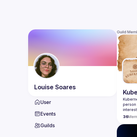
Guild Mem
Louise
Soares
Kube
Kuberne
User
person
Events
36
Mem
Guilds
Want to
ranging
Cloud E