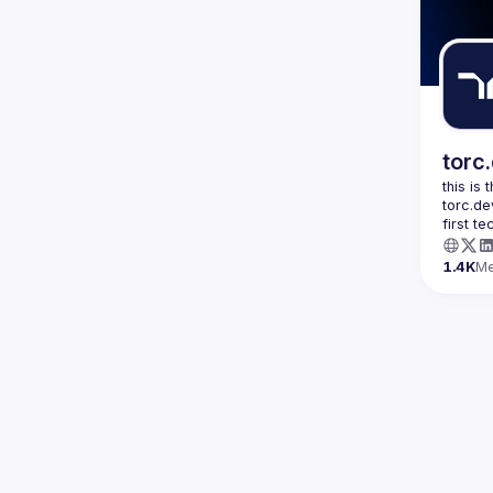
proposa
torc
this is
torc.de
first t
1.4K
M