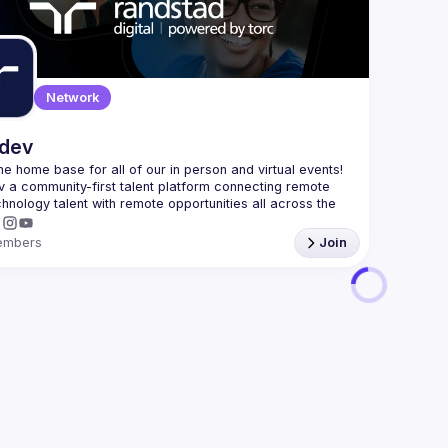
l here: 
https://forms.gle/naCcrgNfMM5eaha88
NOS SIGA
🐤Twitter
📸 Instag
💼 Linked
🎬 Youtub
Network
.dev
 the home base for all of our in person and virtual events! 
v a community-first talent platform connecting remote 
echnology talent with remote opportunities all across the 
embers
Join