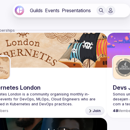
Guilds
Events
Presentations
berships
rnetes London
Devs 
tes London is a community organising monthly in-
Somos um
 events for DevOps, MLOps, Cloud Engineers who are 
desejam a
com a tec
Somos mu
bers
Join
48
Membe
iniciando
 give a talk at our future meetup? We welcome talk 
Sabemos 
 from 20min - 45min length on any topics related to 
mais fort
ngineering/DevOps/K8s. you can submit your speech 
QUER PA