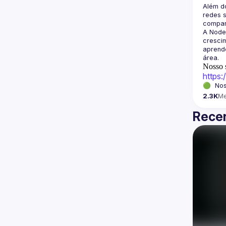
Além d
redes s
A Node
crescim
aprende
Nosso s
https
🟢  Nos
2.3K
M
Recen