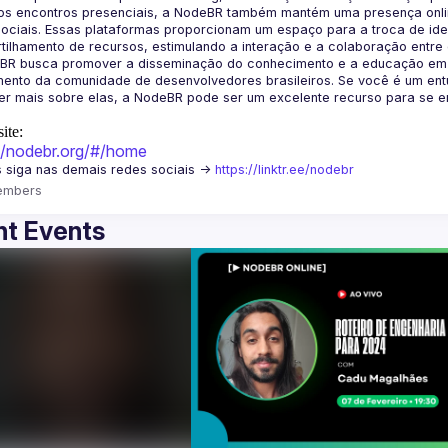
os encontros presenciais, a NodeBR também mantém uma presença online
ociais. Essas plataformas proporcionam um espaço para a troca de idei
BR busca promover a disseminação do conhecimento e a educação em Jav
ento da comunidade de desenvolvedores brasileiros. Se você é um entu
r mais sobre elas, a NodeBR pode ser um excelente recurso para se env
ite:
://nodebr.org/#/home
 siga nas demais redes sociais -> 
https://linktr.ee/nodebr
embers
t Events