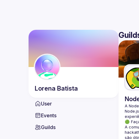
Guild
Lorena
Batista
Nod
User
A Node
Node.js
Events
🟢 Faç
Guilds
A comun
hackath