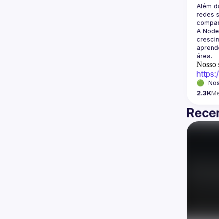
Além d
redes s
A Node
crescim
aprende
Nosso s
https
🟢  Nos
2.3K
M
Recen