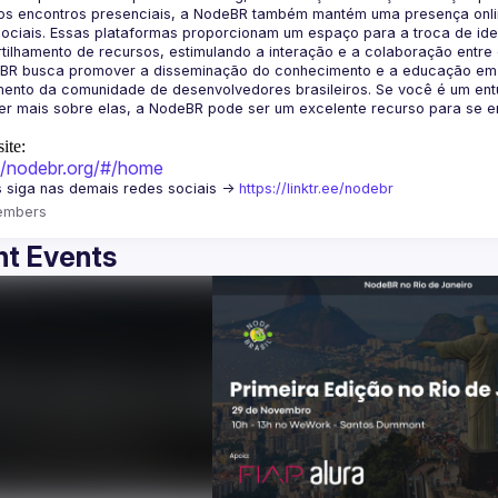
os encontros presenciais, a NodeBR também mantém uma presença online
ociais. Essas plataformas proporcionam um espaço para a troca de idei
BR busca promover a disseminação do conhecimento e a educação em Jav
ento da comunidade de desenvolvedores brasileiros. Se você é um entu
r mais sobre elas, a NodeBR pode ser um excelente recurso para se env
ite:
://nodebr.org/#/home
 siga nas demais redes sociais -> 
https://linktr.ee/nodebr
embers
t Events