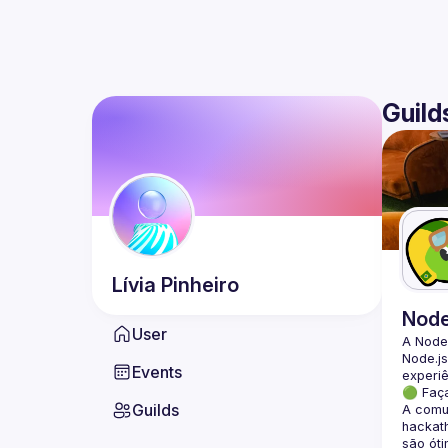
Guild
Lívia
Pinheiro
Nod
User
A Node
Node.js
Events
🟢 Faç
Guilds
A comun
hackath