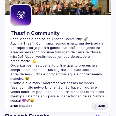
Guilds
Thasfin Community
Boas-vindas à página da 
Thasfin Community
! 🚀
Aqui na Thasfin Community, somos uma turma dedicada a 
dar aquela força para a galera que está 
começando na 
área ou passando por uma transição de carreira
. Nossa 
missão? Ajudar vocês nessa jornada de estudo e 
crescimento. 💪
Organizamos 
meetups tanto online quanto presenciais
, 
sempre com conteúdo 
100% gratuito.
 É tudo sobre 
aprendermos juntos e compartilhar aquele conhecimento 
maneiro. 🤓
E sabe o que mais? Adoramos ver nossos membros 
fazendo muito 
networking
, então não fique tímido(a) e 
venha bater um papo conosco durante nossos breaks nos 
meetups. Estamos aqui para ajudar e trocar ideias. Vamos 
nessa! 💜🚀😄
430
Members
Join