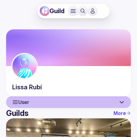
Guild
Lissa
Rubí
User
Guilds
More
User
Events