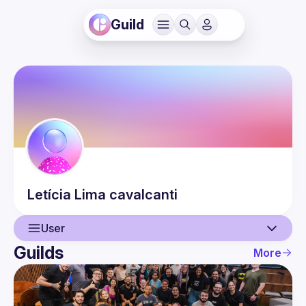
Guild
Letícia
Lima cavalcanti
User
Guilds
More
User
Events