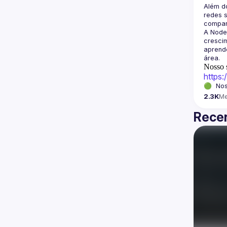
Além d
redes s
A Node
crescim
aprende
Nosso s
https
🟢  Nos
2.3K
M
Recen