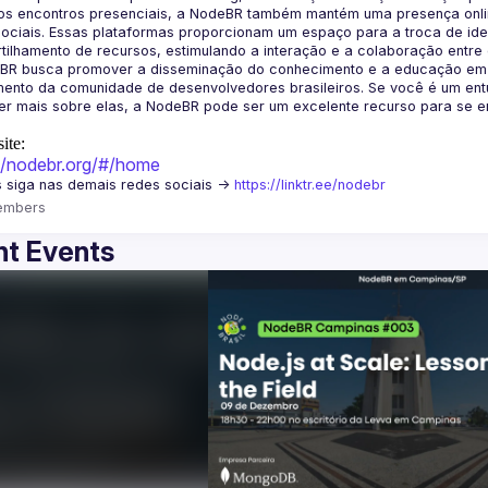
os encontros presenciais, a NodeBR também mantém uma presença online
ociais. Essas plataformas proporcionam um espaço para a troca de idei
BR busca promover a disseminação do conhecimento e a educação em Jav
ento da comunidade de desenvolvedores brasileiros. Se você é um entu
r mais sobre elas, a NodeBR pode ser um excelente recurso para se env
ite:
://nodebr.org/#/home
 siga nas demais redes sociais -> 
https://linktr.ee/nodebr
embers
t Events