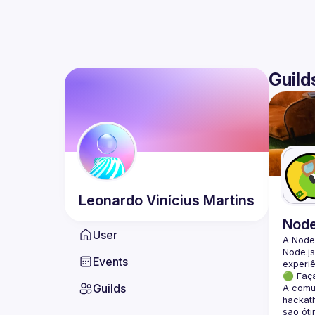
Guild
Leonardo Vinícius
Martins
Nod
User
A Node
Node.js
Events
🟢 Faç
Guilds
A comun
hackath