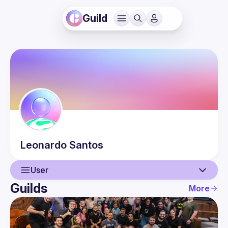
Guild
Leonardo
Santos
User
Guilds
More
User
Events