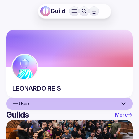
Guild
LEONARDO
REIS
User
Guilds
More
User
Guilds