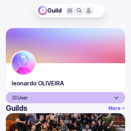
Guild
leonardo
OLIVEIRA
User
Guilds
More
User
Events