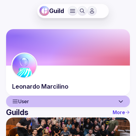
Guild
Leonardo
Marcilino
User
Guilds
More
User
Events