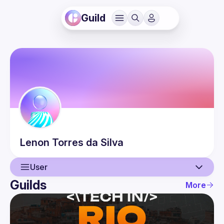
Guild
Lenon
Torres da Silva
User
Guilds
More
User
Events