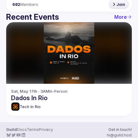
602
Members
Join
Recent Events
More
Sat, May 17th · 3AM
In-Person
Dados In Rio
Tech In Rio
Guild
Docs
Terms
Privacy
Get in touch!
hi@guild.host