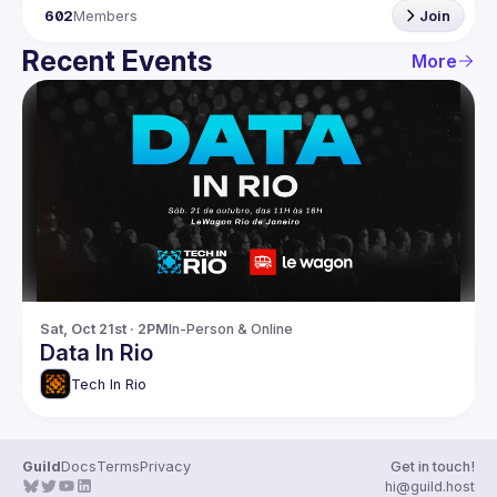
602
Members
Join
Recent Events
More
Sat, Oct 21st · 2PM
In-Person & Online
Data In Rio
Tech In Rio
Guild
Docs
Terms
Privacy
Get in touch!
hi@guild.host