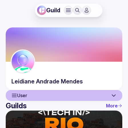
Guild
Leidiane
Andrade Mendes
User
Guilds
More
User
Events