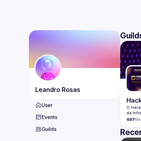
Guild
Leandro
Rosas
Hack
User
O Hack
Events
407
Me
Guilds
Recen