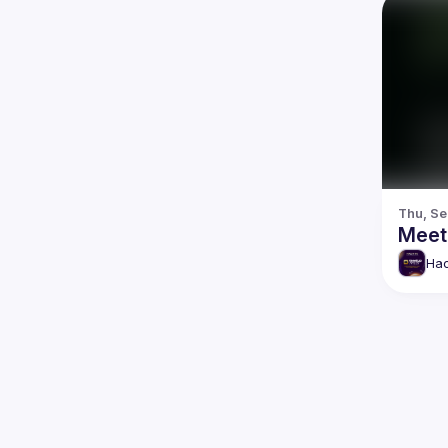
Thu, Se
Meet
Hac