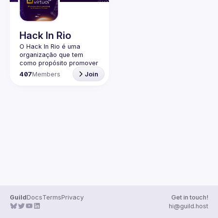
Guilds
Hack In Rio
O Hack In Rio é uma 
organização que tem 
como propósito promover 
o desenvolvimento de 
407
Members
Join
uma comunidade local 
sobre Segurança da 
Informação, por meio da 
realização de encontros 
entre entusiastas, 
profissionais da área e 
Guild
Docs
Terms
Privacy
Get in touch!
hi@guild.host