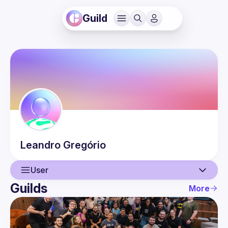
Guild
Leandro
Gregório
User
Guilds
More
User
Events