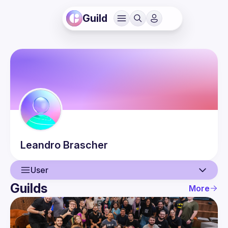
Guild
Leandro
Brascher
User
Guilds
More
User
Events