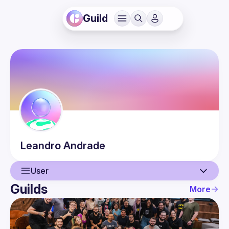
Guild
Leandro
Andrade
User
Guilds
More
User
Events