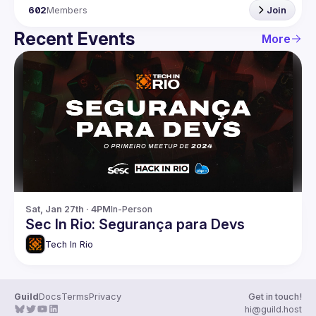
602
Members
Join
Recent Events
More
Sat, Jan 27th · 4PM
In-Person
Sec In Rio: Segurança para Devs
Tech In Rio
Guild
Docs
Terms
Privacy
Get in touch!
hi@guild.host