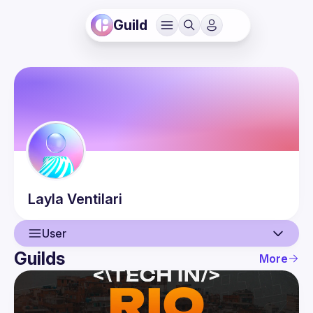
Guild
Layla
Ventilari
User
Guilds
More
User
Events