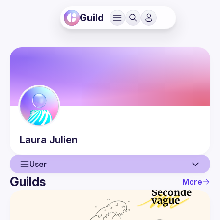
Guild
Laura
Julien
User
Guilds
More
User
Events