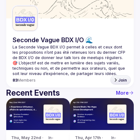
Guilds
Seconde Vague BDX I/O 🌊
La Seconde Vague BDX I/O
 permet à celles et ceux dont 
les propositions n’ont pas été retenues lors du dernier CFP 
de BDX I/O de donner leur talk lors de meetups réguliers.
🎯 L’objectif est de mettre en lumière des sujets variés, 
techniques ou non, et de permettre aux orateurs, quel que 
83
Members
Join
Recent Events
More
Thu, May 22nd · 
In-
Thu, Apr 17th · 
In-