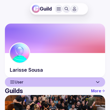
Guild
Larisse
Sousa
User
Guilds
More
User
Events