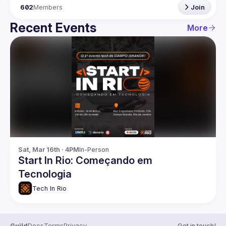
602
Members
Join
Recent Events
More
Sat, Mar 16th · 4PM
In-Person
Start In Rio: Começando em
Tecnologia
Tech In Rio
Guild
Docs
Terms
Privacy
Get in touch!