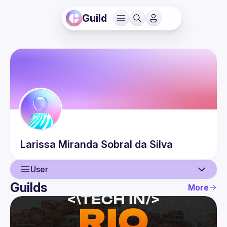
Guild
Larissa
Miranda Sobral da Silva
User
Guilds
More
User
Events