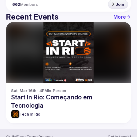
602
Members
Join
Recent Events
More
Sat, Mar 16th · 4PM
In-Person
Start In Rio: Começando em
Tecnologia
Tech In Rio
Guild
Docs
Terms
Privacy
Get in touch!