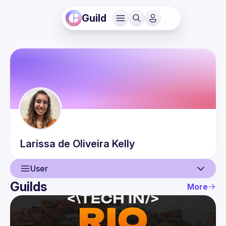
Guild
Larissa
de Oliveira Kelly
User
Guilds
More
User
Events