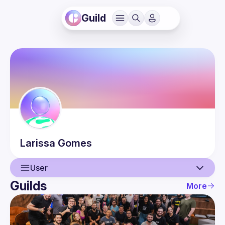
Guild
Larissa
Gomes
User
Guilds
More
User
Guilds