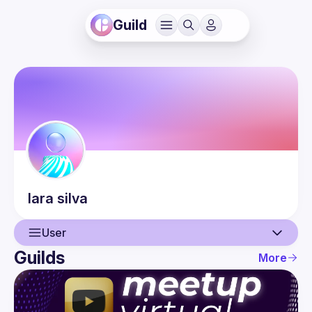
Guild
lara
silva
User
Guilds
More
User
Events