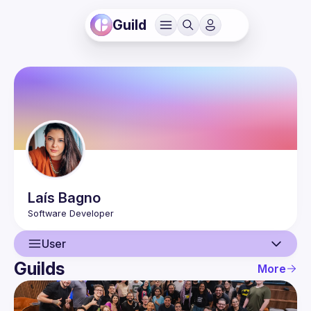
Guild
Laís
Bagno
User
Guilds
More
User
Events