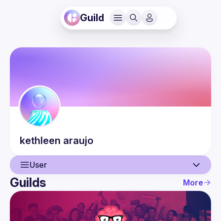
Guild
kethleen
araujo
User
Guilds
More
User
Events