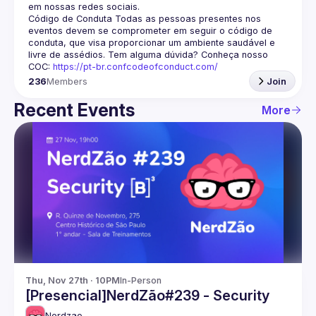
em nossas redes sociais.
Código de Conduta
 Todas as pessoas presentes nos 
eventos devem se comprometer em seguir o código de 
conduta, que visa proporcionar um ambiente saudável e 
livre de assédios. Tem alguma dúvida? Conheça nosso 
COC: 
https://pt-br.confcodeofconduct.com/
236
Members
Join
Recent Events
More
Thu, Nov 27th · 10PM
In-Person
[Presencial]NerdZão#239 - Security
Nerdzao