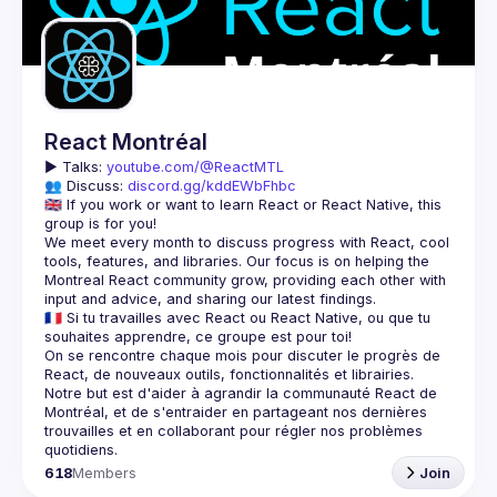
Guilds
React Montréal
▶️ 
Talks: 
youtube.com/@ReactMTL
👥 Discuss: 
discord.gg/kddEWbFhbc
🇬🇧 If you work or want to learn React or React Native, this 
We meet every month to discuss progress with React, cool 
tools, features, and libraries. Our focus is on helping the 
Montreal React community grow, providing each other with 
🇫🇷 Si tu travailles avec React ou React Native, ou que tu 
On se rencontre chaque mois pour discuter le progrès de 
React, de nouveaux outils, fonctionnalités et librairies. 
Notre but est d'aider à agrandir la communauté React de 
Montréal, et de s'entraider en partageant nos dernières 
trouvailles et en collaborant pour régler nos problèmes 
618
Members
Join