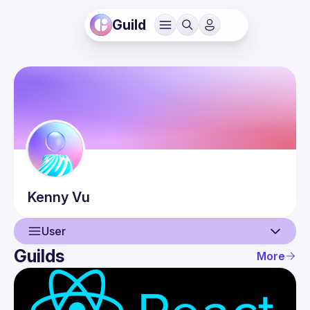
Guild
Kenny
Vu
User
Guilds
More
User
Events