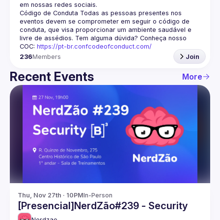
em nossas redes sociais.
Código de Conduta
 Todas as pessoas presentes nos 
eventos devem se comprometer em seguir o código de 
conduta, que visa proporcionar um ambiente saudável e 
livre de assédios. Tem alguma dúvida? Conheça nosso 
COC: 
https://pt-br.confcodeofconduct.com/
236
Members
Join
Recent Events
More
Thu, Nov 27th · 10PM
In-Person
[Presencial]NerdZão#239 - Security
Nerdzao