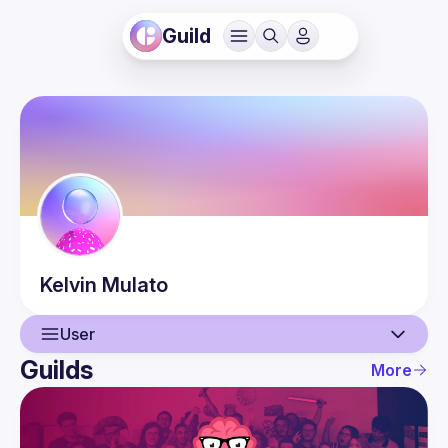
Guild
Kelvin
Mulato
User
Guilds
More
User
Events