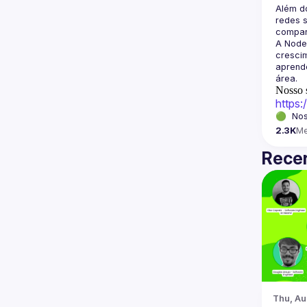
Além d
redes s
A Node
crescim
aprende
Nosso s
https
🟢  Nos
2.3K
M
Recen
Thu, Au