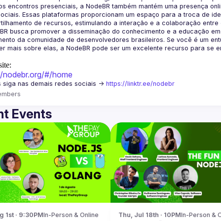
os encontros presenciais, a NodeBR também mantém uma presença online
ociais. Essas plataformas proporcionam um espaço para a troca de idei
BR busca promover a disseminação do conhecimento e a educação em Jav
ento da comunidade de desenvolvedores brasileiros. Se você é um entu
r mais sobre elas, a NodeBR pode ser um excelente recurso para se env
ite:
://nodebr.org/#/home
 siga nas demais redes sociais -> 
https://linktr.ee/nodebr
embers
t Events
g 1st · 9:30PM
In-Person & Online
Thu, Jul 18th · 10PM
In-Person & O