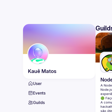
Guild
Kauê
Matos
Nod
User
A Node
Node.js
Events
🟢 Faç
Guilds
A comun
hackath