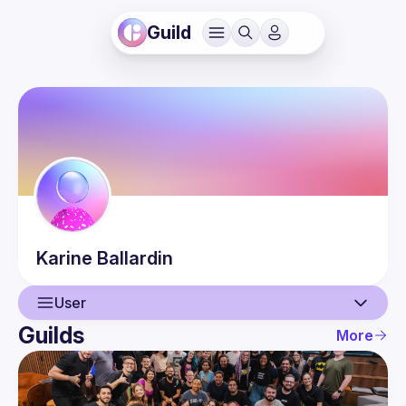
Guild
Karine
Ballardin
User
Guilds
More
User
Events