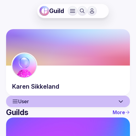
Guild
Karen
Sikkeland
User
Guilds
More
User
Events