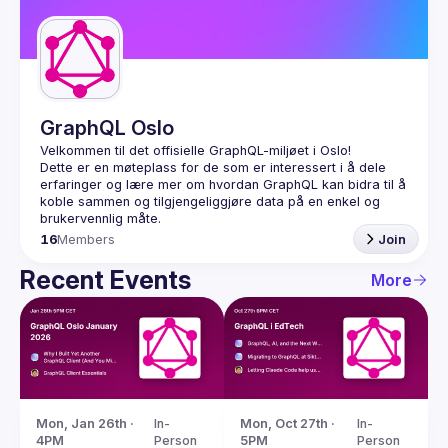
Guilds
GraphQL Oslo
Dette er en møteplass for de som er interessert i å dele 
erfaringer og lære mer om hvordan GraphQL kan bidra til å 
koble sammen og tilgjengeliggjøre data på en enkel og 
16
Members
Join
Recent Events
More
Mon, Jan 26th · 
In-
Mon, Oct 27th · 
In-
4PM
Person
5PM
Person