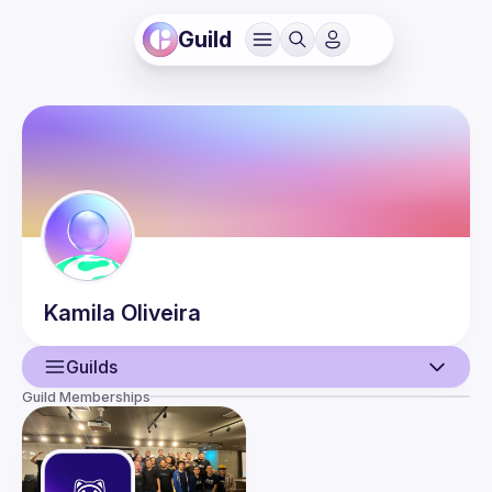
Guild
Kamila
Oliveira
Guilds
Guild Memberships
User
Guilds