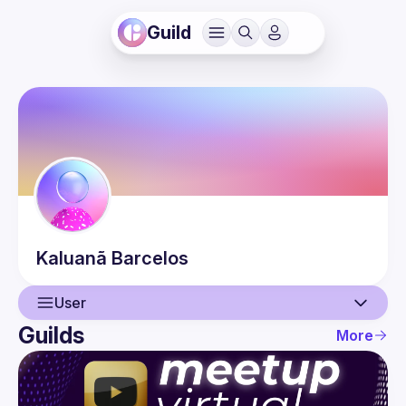
Guild
Kaluanã
Barcelos
User
Guilds
More
User
Events