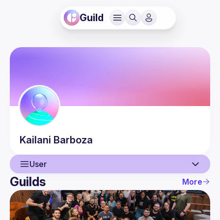
Guild
Kailani
Barboza
User
Guilds
More
User
Events