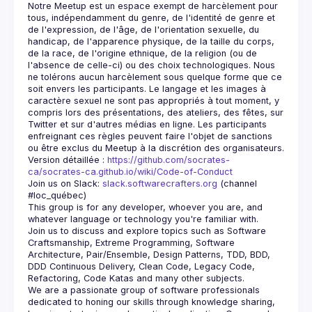
Notre Meetup est un espace exempt de harcèlement pour 
tous, indépendamment du genre, de l'identité de genre et 
de l'expression, de l'âge, de l'orientation sexuelle, du 
handicap, de l'apparence physique, de la taille du corps, 
de la race, de l'origine ethnique, de la religion (ou de 
l'absence de celle-ci) ou des choix technologiques. Nous 
ne tolérons aucun harcèlement sous quelque forme que ce 
soit envers les participants. Le langage et les images à 
caractère sexuel ne sont pas appropriés à tout moment, y 
compris lors des présentations, des ateliers, des fêtes, sur 
Twitter et sur d'autres médias en ligne. Les participants 
enfreignant ces règles peuvent faire l'objet de sanctions 
Version détaillée : 
https://github.com/socrates-
ca/socrates-ca.github.io/wiki/Code-of-Conduct
Join us on Slack: 
slack.softwarecrafters.org
 (channel 
#loc_québec)
This group is for any developer, whoever you are, and 
Join us to discuss and explore topics such as Software 
Craftsmanship, Extreme Programming, Software 
Architecture, Pair/Ensemble, Design Patterns, TDD, BDD, 
DDD Continuous Delivery, Clean Code, Legacy Code, 
We are a passionate group of software professionals 
dedicated to honing our skills through knowledge sharing, 