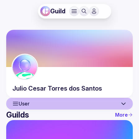
Guild
Julio Cesar
Torres dos Santos
User
Guilds
More
User
Guilds