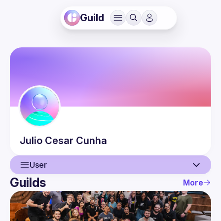
Guild
Julio Cesar
Cunha
User
Guilds
More
User
Guilds