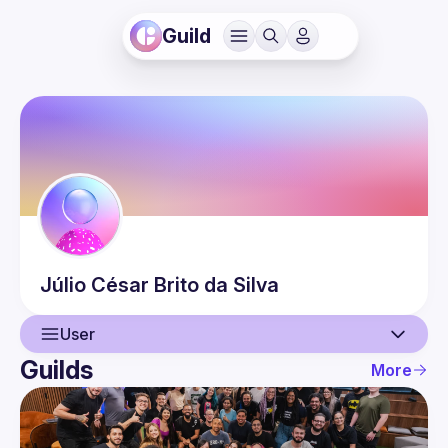
Guild
Júlio César
Brito da Silva
User
Guilds
More
User
Events