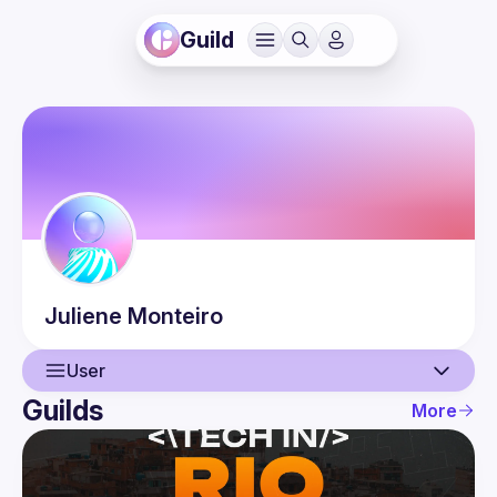
Guild
Juliene
Monteiro
User
Guilds
More
User
Events