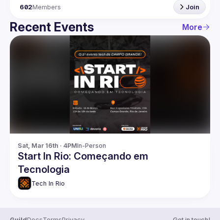
602
Members
Join
Recent Events
More
Sat, Mar 16th · 4PM
In-Person
Start In Rio: Começando em
Tecnologia
Tech In Rio
Guild
Docs
Terms
Privacy
Get in touch!