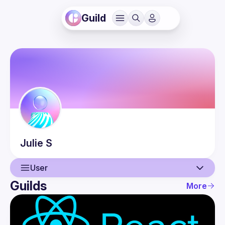
Guild
Julie
S
User
Guilds
More
User
Guilds