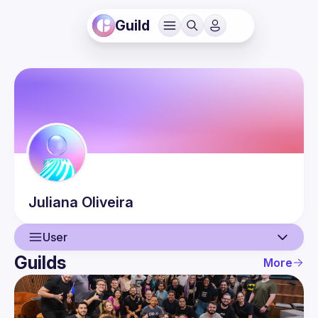
Guild
Juliana
Oliveira
User
Guilds
More
User
Events