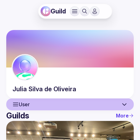
Guild
Julia
Silva de Oliveira
User
Guilds
More
User
Events