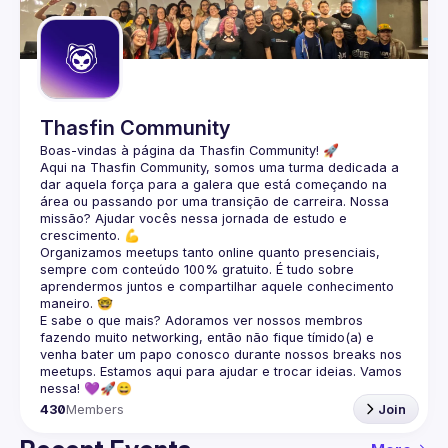
Guilds
Thasfin Community
Boas-vindas à página da 
Thasfin Community
! 🚀
Aqui na Thasfin Community, somos uma turma dedicada a 
dar aquela força para a galera que está 
começando na 
área ou passando por uma transição de carreira
. Nossa 
missão? Ajudar vocês nessa jornada de estudo e 
crescimento. 💪
Organizamos 
meetups tanto online quanto presenciais
, 
sempre com conteúdo 
100% gratuito.
 É tudo sobre 
aprendermos juntos e compartilhar aquele conhecimento 
maneiro. 🤓
E sabe o que mais? Adoramos ver nossos membros 
fazendo muito 
networking
, então não fique tímido(a) e 
venha bater um papo conosco durante nossos breaks nos 
meetups. Estamos aqui para ajudar e trocar ideias. Vamos 
nessa! 💜🚀😄
430
Members
Join