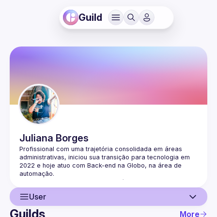
Guild
Juliana
Borges
Profissional com uma trajetória consolidada em áreas 
administrativas, iniciou sua transição para tecnologia em 
2022 e hoje atuo com Back-end na Globo, na área de 
automação.
Apaixonada por aprendizado contínuo, acredito no poder 
da persistência e da construção de oportunidades — 
User
valores que moldaram minha mudança de carreira e que 
hoje compartilho com outras pessoas em transição.
Guilds
More
Linkedin: 
https://www.linkedin.com/in/jubodev/