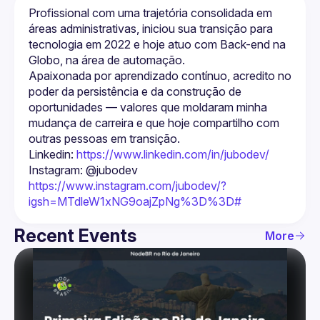
Profissional com uma trajetória consolidada em 
áreas administrativas, iniciou sua transição para 
tecnologia em 2022 e hoje atuo com Back-end na 
Globo, na área de automação.
Apaixonada por aprendizado contínuo, acredito no 
poder da persistência e da construção de 
oportunidades — valores que moldaram minha 
mudança de carreira e que hoje compartilho com 
outras pessoas em transição.
Linkedin: 
https://www.linkedin.com/in/jubodev/
Instagram: @jubodev 
https://www.instagram.com/jubodev/?
igsh=MTdleW1xNG9oajZpNg%3D%3D#
Recent Events
More