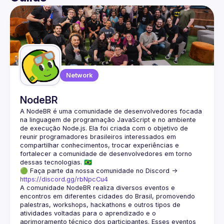
User
Instagram: @jubodev 
https://www.instagram.com/jubodev/?
igsh=MTdleW1xNG9oajZpNg%3D%3D#
Events
Guilds
Network
NodeBR
A NodeBR é uma comunidade de desenvolvedores focada 
na linguagem de programação JavaScript e no ambiente 
de execução Node.js. Ela foi criada com o objetivo de 
reunir programadores brasileiros interessados em 
compartilhar conhecimentos, trocar experiências e 
fortalecer a comunidade de desenvolvedores em torno 
🟢 Faça parte da nossa comunidade no Discord ->
https://discord.gg/rbNpcCu4
A comunidade NodeBR realiza diversos eventos e 
encontros em diferentes cidades do Brasil, promovendo 
palestras, workshops, hackathons e outros tipos de 
atividades voltadas para o aprendizado e o 
aprimoramento técnico dos participantes. Esses eventos 