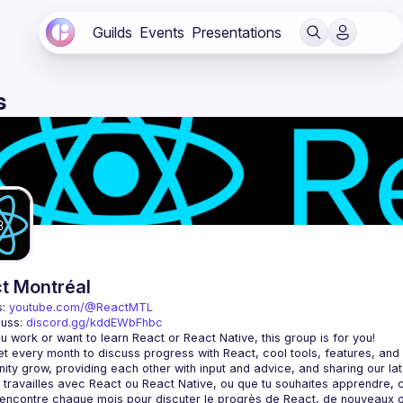
Guilds
Events
Presentations
s
t Montréal
: 
youtube.com/@ReactMTL
uss: 
discord.gg/kddEWbFhbc
 every month to discuss progress with React, cool tools, features, and li
encontre chaque mois pour discuter le progrès de React, de nouveaux outils