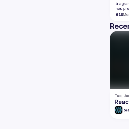
à agran
618
Me
Recen
Tue, Ja
Reac
Rea