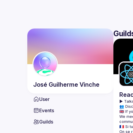
Guild
José Guilherme
Vinche
Reac
User
▶️ 
Talks
👥 Disc
Events
We meet
Guilds
On se r