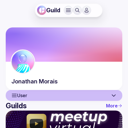
Guild
Jonathan
Morais
User
Guilds
More
User
Events