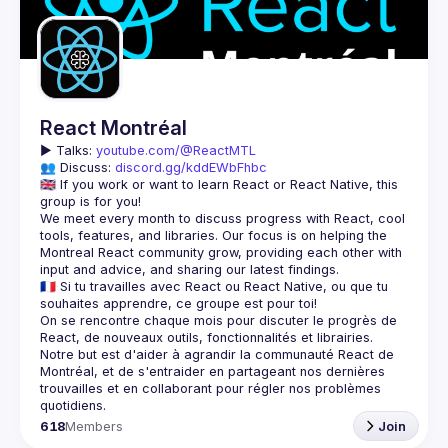
Guilds
React Montréal
▶️ 
Talks: 
youtube.com/@ReactMTL
👥 Discuss: 
discord.gg/kddEWbFhbc
🇬🇧 If you work or want to learn React or React Native, this 
We meet every month to discuss progress with React, cool 
tools, features, and libraries. Our focus is on helping the 
Montreal React community grow, providing each other with 
🇫🇷 Si tu travailles avec React ou React Native, ou que tu 
On se rencontre chaque mois pour discuter le progrès de 
React, de nouveaux outils, fonctionnalités et librairies. 
Notre but est d'aider à agrandir la communauté React de 
Montréal, et de s'entraider en partageant nos dernières 
trouvailles et en collaborant pour régler nos problèmes 
618
Members
Join