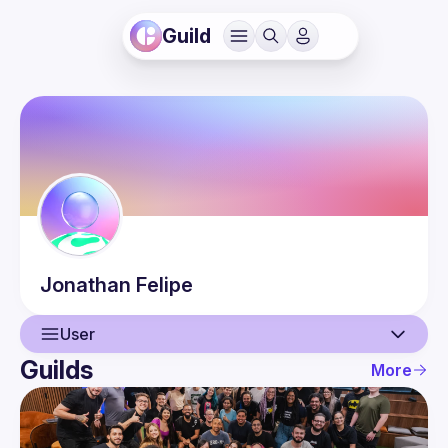
Guild
Jonathan
Felipe
User
Guilds
More
User
Guilds