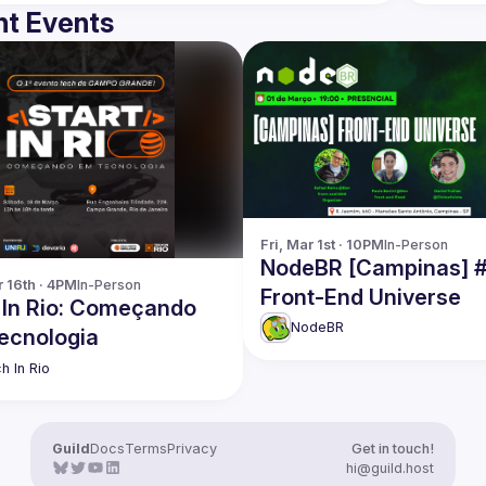
t Events
Fri, Mar 1st · 10PM
In-Person
NodeBR [Campinas] #
r 16th · 4PM
In-Person
Front-End Universe
t In Rio: Começando
NodeBR
ecnologia
h In Rio
Guild
Docs
Terms
Privacy
Get in touch!
hi@guild.host