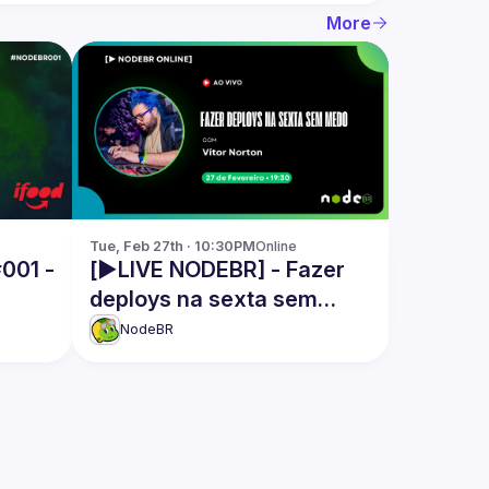
More
Tue, Feb 27th · 10:30PM
Online
001 -
[▶️LIVE NODEBR] - Fazer
deploys na sexta sem
medo
NodeBR