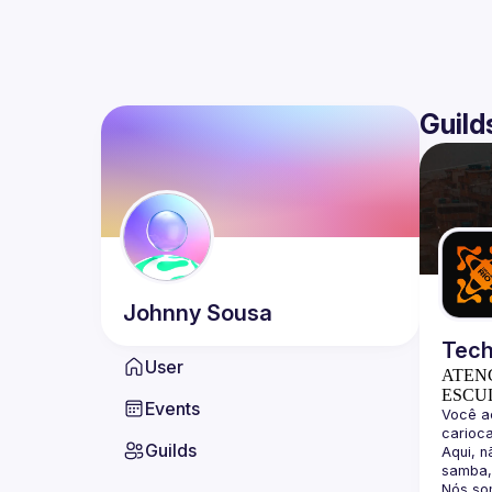
Guild
Johnny
Sousa
Tech
User
ATEN
ESCU
Events
Você a
Guilds
Aqui, n
Nós so