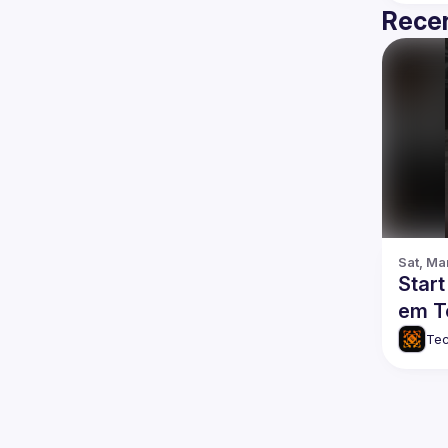
Recen
Sat, Ma
Star
em T
Tec