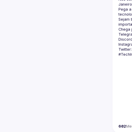
Pega a 
Sejam b
Telegr
Discord
Instagr
Twitter:
602
Me