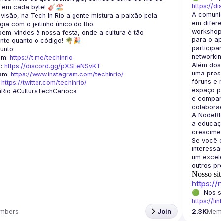
https://d
A comuni
visão, na Tech In Rio a gente mistura a paixão pela 
em difere
workshops
em-vindes à nossa festa, onde a cultura é tão 
para o a
participa
am: 
https://t.me/techinrio
Além dos
: 
https://discord.gg/pXSEeNSvKT
uma prese
am: 
https://www.instagram.com/techinrio/
fóruns e 
 
https://twitter.com/techinrio/
espaço pa
e compart
A NodeBR
a educaçã
crescimen
Se você é
interess
um excele
Nosso sit
https:/
https://li
mbers
Join
2.3K
Mem