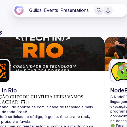
Guilds
Events
Presentations
s
 In Rio
Node
ÇÃO CHEGOU CHATUBA HEIN! VAMOS
A NodeBR
LACHAR! 💥✨
linguage
execução 
cabou de aportar na comunidade de tecnologia mais 
programad
conhecime
ão é só linhas de código, é gente, é cultura, é rock, 
🟢 Faça 
mos mais do que tecnologia, somos a alma do Rio de 