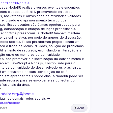
iscord.gg/rbNpcCu4
dade NodeBR realiza diversos eventos e encontros 
ntes cidades do Brasil, promovendo palestras, 
, hackathons e outros tipos de atividades voltadas 
prendizado e o aprimoramento técnico dos 
ntes. Esses eventos são ótimas oportunidades para 
 encontros presenciais, a NodeBR também mantém 
nça online ativa, por meio de grupos de discussão, 
redes sociais. Essas plataformas proporcionam um 
ra a troca de ideias, dúvidas, solução de problemas 
ilhamento de recursos, estimulando a interação e a 
 busca promover a disseminação do conhecimento e 
o em JavaScript e Node.js, contribuindo para o 
to da comunidade de desenvolvedores brasileiros. 
 um entusiasta dessas tecnologias ou está 
ado em aprender mais sobre elas, a NodeBR pode ser 
nte recurso para se envolver e se conectar com 
e:
/nodebr.org/#/home
🟢  Nos siga nas demais redes sociais -> 
nktr.ee/nodebr
bers
Join